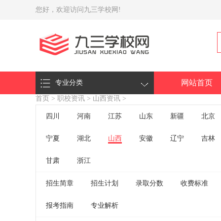
您好，欢迎访问九三学校网!
网站首页
专业分类
首页
>
职校资讯
>
山西资讯
>
四川
河南
江苏
山东
新疆
北京
宁夏
湖北
山西
安徽
辽宁
吉林
甘肃
浙江
招生简章
招生计划
录取分数
收费标准
报考指南
专业解析