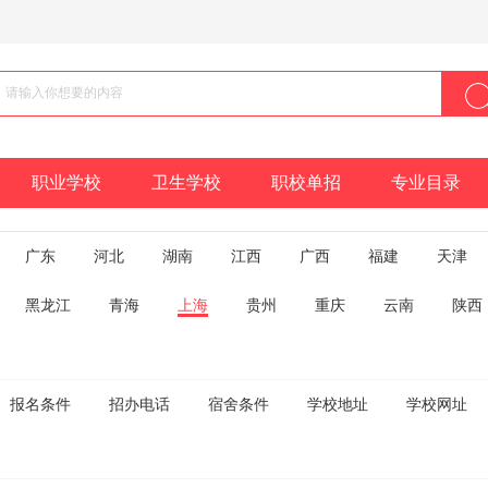
职业学校
卫生学校
职校单招
专业目录
广东
河北
湖南
江西
广西
福建
天津
黑龙江
青海
上海
贵州
重庆
云南
陕西
报名条件
招办电话
宿舍条件
学校地址
学校网址