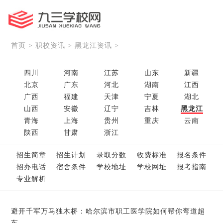
首页
>
职校资讯
>
黑龙江资讯
>
四川
河南
江苏
山东
新疆
北京
广东
河北
湖南
江西
广西
福建
天津
宁夏
湖北
山西
安徽
辽宁
吉林
黑龙江
青海
上海
贵州
重庆
云南
陕西
甘肃
浙江
招生简章
招生计划
录取分数
收费标准
报名条件
招办电话
宿舍条件
学校地址
学校网址
报考指南
专业解析
避开千军万马独木桥：哈尔滨市职工医学院如何帮你弯道超