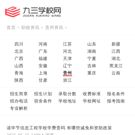
首页
>
职校资讯
>
贵州资讯
>
四川
河南
江苏
山东
新疆
北京
广东
河北
湖南
江西
广西
福建
天津
宁夏
湖北
山西
安徽
辽宁
吉林
黑龙江
青海
上海
贵州
重庆
云南
陕西
甘肃
浙江
招生简章
招生计划
录取分数
收费标准
报名条件
招办电话
宿舍条件
学校地址
学校网址
报考指南
专业解析
读毕节信息工程学校学费贵吗 有哪些减免和资助政策