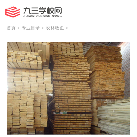
首页
>
专业目录
>
农林牧鱼
>