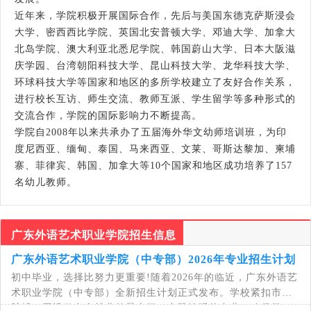
近年来，学院积极开展国际合作，先后与美国东德克萨斯浸会
大学、密西西比学院、英国北安普顿大学、邓迪大学、加拿大
北岛学院、澳大利亚北悉尼学院、韩国蔚山大学、日本大阪滋
庆学园、台湾朝阳科技大学、昆山科技大学、龙华科技大学、
环球科技大学等国家和地区的多所学校建立了友好合作关系，
进行校长互访、师生交流、教师互派、学生留学等多种形式的
交流合作，学院的国际影响力不断提高。
学院自2008年以来共承办了五届海外华文幼师培训班，为印
度尼西亚、缅甸、泰国、马来西亚、文莱、哥斯达黎加、柬埔
寨、菲律宾、韩国、加拿大等10个国家和地区成功培养了157
名幼儿教师。
广东外语艺术职业学院招生信息
广东外语艺术职业学院（中专部）2026年专业招生计划
初中毕业，选择比努力更重要!随着2026年的临近，广东外语艺
术职业学院（中专部）全新招生计划正式发布。学校紧扣市场
脉搏，开设了多个就业前景广阔、实践性强的专业，确保学