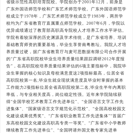
省级示范性高职培育院校。学院创办于2001年12月，前身是
广东外国语师范学校和广东艺术师范学校。广东外国语师范学
校成立于1978年，广东艺术师范学校成立于1983年，两所学
校均为广东省教育厅直属重点师范学校。2007年6月，学院以
优异成绩通过了教育部高职高专院校人才培养工作水平评估。
学院有着较深厚的历史渊源及学术传统，是广东省培养、培训
基础教育师资的重要基地，毕业生享誉南粤教坛。我院人才培
养质量过硬，据广东省教育厅与麦可思数据有限公司合作开展
的“广东省高职院校毕业生培养质量结果跟踪调研2012年度报
告”，在高职院校培养质量结果评估的6项主要指标中，我院毕
业生掌握的核心知识及母校满意度这2项指标最高，位居全省
高职院校第一名;毕业生就业现状满意度及毕业时掌握的基本
工作能力2项指标位居全省高职院校第二名;毕业生半年内离职
率低，与专业相关度高，岗位稳定性强。近年来学院陆续获
得“全国学校艺术教育工作先进单位”、“全国语言文字工作先
进集体”、“国家级语言文字规范化示范校”、“全国高校校园文
化建设成果优秀奖”、“广东省职业教育工作先进集体”“首届广
东高校校园文化建设高职高专类一等奖”、“广东省中小学教师
继续教育工作先进单位”、“全国聘请外国文教专家先进单