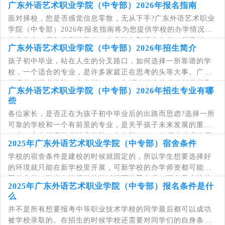
广东外语艺术职业学院（中专部）2026年报名指南
生“入学即入行，毕业即就业”。如果你正在
面对择校，您是否感觉信息零散，无从下手?广东外语艺术职业
学院（中专部）2026年报名指南将为您提供学校的办学情况与
专业信息。我们从学校亮点、专业特色到报名条件、所需材
广东外语艺术职业学院（中专部）2026年招生简介
料，都做了系统梳理。这份指南，就是您了解
孩子初中毕业，站在人生的分叉路口，如何选择一所靠谱的学
校，一个适合的专业，是许多家庭正在思考的头等大事。广东
外语艺术职业学院（中专部）2026年招生简介为你了解学校和
广东外语艺术职业学院（中专部）2026年招生专业有哪
学校专业提供信息参考。您不仅将深入了解
些
各位家长，是否正在为孩子初中毕业后的出路而思虑?选择一所
可靠的学校和一个有前景的专业，是关乎孩子未来发展的重要
一步。广东外语艺术职业学院（中专部）2026年招生专业名录
2025年广东外语艺术职业学院（中专部）宿舍条件
已经公布，其中包含了多个经市场验证、发
学校的宿舍条件是建校的时候就固定的，所以学生想要选择好
的环境就只能在新学校里开展，可新学校的办学师资都可能是
不健全的，学生在选择学校的时候要慎重考虑。下文是小编整
2025年广东外语艺术职业学院（中专部）报名条件是什
理的广东外语艺术职业学院(中专部)宿舍和
么
并不是所有想要报考中等职业技术学校的同学最后都可以成功
被学校录取的。在招生的时候学校还需要对同学们的自身条件