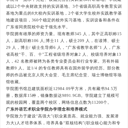
成以2个中央财政支持的实训基地、3个省级高职高专教育实训
基地为重点的8大校内实训基地，2个省大学生校外实践教学基
地建设项目，360个稳定的校外实习基地，实训设备和条件在
广东省同类院校中处于领先水平。
学院拥有雄厚的师资力量。现有教师345 人，其中正高职称15
人，副高职称106 人;博士11 人，硕士209 人，在读博、硕士
29 人，博士/ 硕士生导师6 人，“广东省教学名师”1 人，广东
省高校“千、百、十”工程省级培养对象2 人、校级培养对象13
人，42 名教师被聘为各类专业委员会和行业专家。另有外籍
教师9 人。近1/4 的专任教师具有在国外留学的经历。部分教
师的作品被北京人民大会堂、毛主席纪念堂、瑞士博物馆等场
馆收藏。
学院图书馆总建筑面积近12984.09平方米，共有藏书94.5万
册，数据库15种，镜像数据达9891.9GB。学院建立了规模可
观的校园网，覆盖两个校区，网络信息点数为11200个。
广东外语艺术职业学院办学理念和培养模式
学院致力于建设“高强大”(职业素质高、就业能力强、发展潜
力大)人才培养体系，培养具备“双核结构”(职业核心能力和专