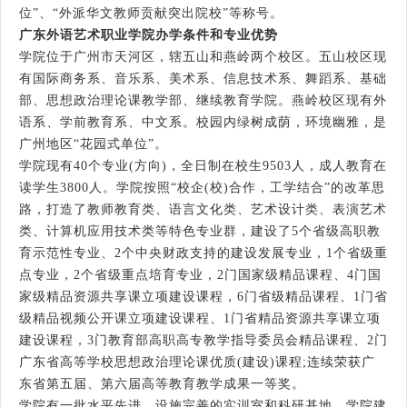
位”、“外派华文教师贡献突出院校”等称号。
广东外语艺术职业学院办学条件和专业优势
学院位于广州市天河区，辖五山和燕岭两个校区。五山校区现
有国际商务系、音乐系、美术系、信息技术系、舞蹈系、基础
部、思想政治理论课教学部、继续教育学院。燕岭校区现有外
语系、学前教育系、中文系。校园内绿树成荫，环境幽雅，是
广州地区“花园式单位”。
学院现有40个专业(方向)，全日制在校生9503人，成人教育在
读学生3800人。学院按照“校企(校)合作，工学结合”的改革思
路，打造了教师教育类、语言文化类、艺术设计类、表演艺术
类、计算机应用技术类等特色专业群，建设了5个省级高职教
育示范性专业、2个中央财政支持的建设发展专业，1个省级重
点专业，2个省级重点培育专业，2门国家级精品课程、4门国
家级精品资源共享课立项建设课程，6门省级精品课程、1门省
级精品视频公开课立项建设课程、1门省精品资源共享课立项
建设课程，3门教育部高职高专教学指导委员会精品课程、2门
广东省高等学校思想政治理论课优质(建设)课程;连续荣获广
东省第五届、第六届高等教育教学成果一等奖。
学院有一批水平先进、设施完善的实训室和科研基地。学院建