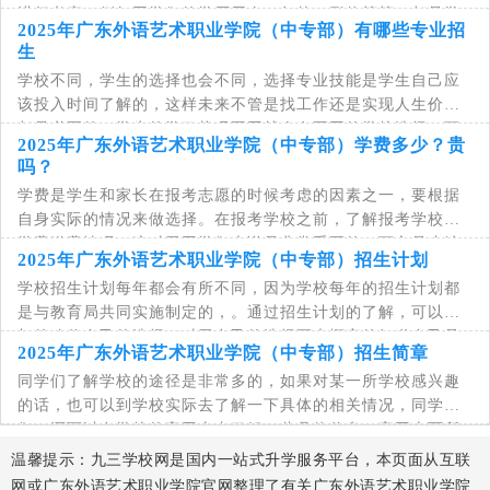
进行考察，例如同学们的学历层次、年龄、形体等等，都是学
2025年广东外语艺术职业学院（中专部）有哪些专业招
校要考察的，下文是小编整理的广东外语艺
生
学校不同，学生的选择也会不同，选择专业技能是学生自己应
该投入时间了解的，这样未来不管是找工作还是实现人生价值
都是必要的。学生的学习状况不同就会有不同的学校选择，下
2025年广东外语艺术职业学院（中专部）学费多少？贵
文是小编整理的广东外语艺术职业学院(中
吗？
学费是学生和家长在报考志愿的时候考虑的因素之一，要根据
自身实际的情况来做选择。在报考学校之前，了解报考学校的
学费缴费情况，这对于同学们来说是非常重要的。下文是小编
2025年广东外语艺术职业学院（中专部）招生计划
整理的广东外语艺术职业学院(中专部)学费
学校招生计划每年都会有所不同，因为学校每年的招生计划都
是与教育局共同实施制定的，。通过招生计划的了解，可以更
加的确信自己的选择，对于自己的选择更大概率的知道自己是
2025年广东外语艺术职业学院（中专部）招生简章
否被录取。下文是小编整理的广东外语艺术
同学们了解学校的途径是非常多的，如果对某一所学校感兴趣
的话，也可以到学校实际去了解一下具体的相关情况，同学
们，还可以在学校的官网上去了解一些具体信息，官网上面所
提供的信息相对于可信度比较高一些。下文是
温馨提示：九三学校网是国内一站式升学服务平台，本页面从互联
网或广东外语艺术职业学院官网整理了有关广东外语艺术职业学院