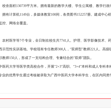
亩。校舍面积130739平方米。拥有最新的教学大楼、学生公寓楼、教学行
计算机1149台，多媒体教室100间，各类图书152257册。建成中心机
监控、网络全覆盖。
农村医学等7个专业，全日制在校生共7741人。护理、医学影像技术、药
范性实训基地。学校现有专任教师300人，“双师型”教师221人。高级职
教师150人，形成了一支结构合理、专兼结合的“双师”团队。
药大学等医学类高校合作，开展“2+3”高职、“3+4”本科和成人专科本
、药剂等专业的优秀学生通过考核被录取为广西中医药大学本科学生，在区内同类