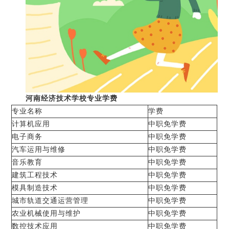
河南经济技术学校专业学费
专业名称
学费
计算机应用
中职免学费
电子商务
中职免学费
汽车运用与维修
中职免学费
音乐教育
中职免学费
建筑工程技术
中职免学费
模具制造技术
中职免学费
城市轨道交通运营管理
中职免学费
农业机械使用与维护
中职免学费
数控技术应用
中职免学费