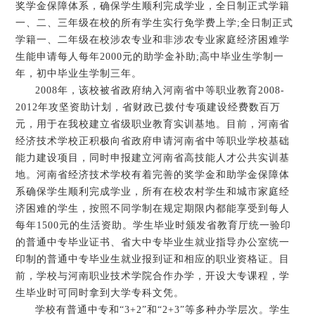
奖学金保障体系，确保学生顺利完成学业，全日制正式学籍
一、二、三年级在校的所有学生实行免学费上学;全日制正式
学籍一、二年级在校涉农专业和非涉农专业家庭经济困难学
生能申请每人每年2000元的助学金补助;高中毕业生学制一
年，初中毕业生学制三年。
2008年，该校被省政府纳入河南省中等职业教育2008-
2012年攻坚资助计划，省财政已拨付专项建设经费数百万
元，用于在我校建立省级职业教育实训基地。目前，河南省
经济技术学校正积极向省政府申请河南省中等职业学校基础
能力建设项目，同时申报建立河南省高技能人才公共实训基
地。河南省经济技术学校有着完善的奖学金和助学金保障体
系确保学生顺利完成学业，所有在校农村学生和城市家庭经
济困难的学生，按照不同学制在规定期限内都能享受到每人
每年1500元的生活资助。学生毕业时颁发省教育厅统一验印
的普通中专毕业证书、省大中专毕业生就业指导办公室统一
印制的普通中专毕业生就业报到证和相应的职业资格证。目
前，学校与河南职业技术学院合作办学，开设大专课程，学
生毕业时可同时拿到大学专科文凭。
学校有普通中专和“3+2”和“2+3”等多种办学层次。学生