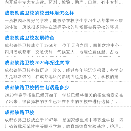
内开通中专大专连读。药剂，检验，助产，口腔。有中专和五
年制一贯制大专。其中五年制一贯制大专对中考分数有要求。
成都铁路卫校的校园环境怎么样
卫校是大多数女孩子最喜欢的专业之一。而
一所校园环境好的学校，能够给在校学生学习生活都带来不错
的体验，所以很多同学在选择学校的时候都会将学校的环境好
不好作为一个择校考量标准，本篇文章为同学们整理分享了成
成都铁路卫校发展特色
都铁路卫校的环境图片，希望能对想要报考
成都铁路卫校成立于1958年，位于天府之国，四川盆地中心--
四川省成都市，交通便利，气候宜人，地理位置优越。占地面
积换位 500余亩,郫县校区成立于1996年，学校办学严谨、规
成都铁路卫校2020年招生简章
范，占
成都铁路卫校办校历史非常久，经过多年的沉淀积累，办学实
力是非常强的，在成都地区的影响力也是很大的，学校的建设
面积大，可以容纳上万的学生，并且学校的教资源是非常丰富
成都铁路卫校招生电话是多少
2020年春季招生已经开始了，学校已经将相关的招生简章公布
了出来，很多择校的学生已经在各类的学校中进行选择了，学
生在择校的时候，问到最多的问题就是该校的招生电话是多
成都铁路卫校
少，
成都铁路卫校成立于1947年，是国家级重点中等职业学校，四
川省首批示范性中等职业学校，教育部德育实验基地，护理专