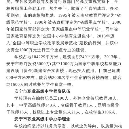
局。在各级党政领导及教育行政部门的高度重视支持下，全
校教职员工辛勤工作、努力奋斗，取得了可喜的成绩。多次
受到省、市的表彰和奖励。1995年被云南省教育厅评定为“省
级示范学校”、1998年被省政府评定为“省级重点学校”、2000
年被国家教育部评定为“国家级重点中等职业学校”，同年被
国家教育部评选为“全国中小学德育先进集体”。2013年迈
入“全国中等职业学校改革发展示范校”建设的行列，并获中
央资金1000万元进行三个重点专业的建设。
学校占地104229平方米，建筑面积249平方米。2013年，
安宁市政府投资5000万(其中1000万为国家中职学校基础能力
建设项目资金)新建综合实训楼，现已投入使用。目前已建成
000平方米左右，能容纳2000名学生住宿的宿舍楼两幢，能容
纳1600人同时就餐的学生食堂一幢。
安宁市职业高级中学师资队伍
学校现有在编教职员工190人，外聘企业兼职教师38人。
其中，中学高级教师143人，省级骨干教师1人，昆明市级骨
干教师13人，校级以上专业带头人21人，在校学生3106人。
安宁市职业高级中学办学理念
学校始终坚持以服务为宗旨、以就业为导向、以质量为核