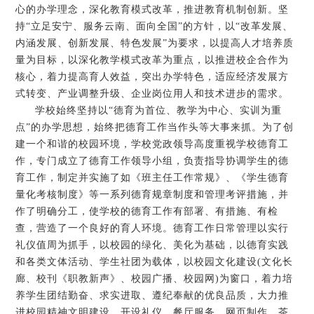
心的办学理念，深化教育模式改革，推进教育机制创新。坚
持“立足安宁、服务云南、面向全国”的方针，以“改革发展、
内涵发展、创新发展、特色发展”为要求，以提高人才培养质
量为目标，以深化教学模式改革为重点，以推进校企合作为
核心，着力提高育人效益，突出办学特色，适应经济发展方
式转变、产业调整升级、企业岗位用人和技术进步的需求。
学校始终坚持以“德育为首位、教学为中心、实训为重
点”的办学思想，始终把德育工作当作头等大事来抓。为了创
建一个和谐的校园环境，学校党政领导高度重视学校德育工
作，专门成立了德育工作领导小组，负责指导协调学生的德
育工作，制定并实施了如《班主任工作常规》、《学生德育
量化考核制度》等一系列德育规章制度和管理考评措施，并
作了明确分工，使学校的德育工作有部署、有措施、有检
查，营造了一个良好的育人环境。德育工作日常管理以实行
礼仪值周为抓手，以校园的绿化、美化为基础，以德育实践
和各类文体活动、学生社团为载体，以校园文化建设(文化长
廊、校刊《职教新声》、校园广播、校园网)为窗口，着力培
养学生团结勤奋、求实进取、遵纪奉献的优良品质，大力推
进校园精神文明建设。开设礼仪、餐厅服务、网页制作、茶