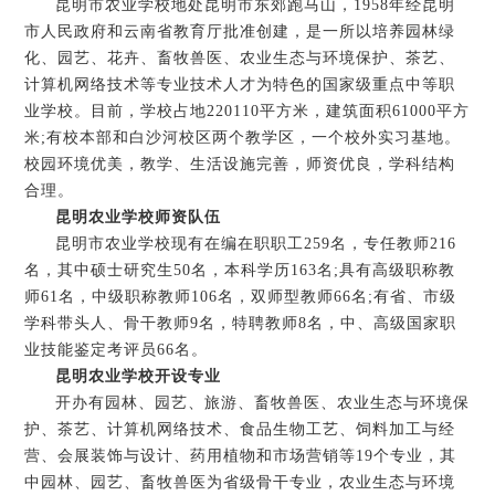
昆明市农业学校地处昆明市东郊跑马山，1958年经昆明
市人民政府和云南省教育厅批准创建，是一所以培养园林绿
化、园艺、花卉、畜牧兽医、农业生态与环境保护、茶艺、
计算机网络技术等专业技术人才为特色的国家级重点中等职
业学校。目前，学校占地220110平方米，建筑面积61000平方
米;有校本部和白沙河校区两个教学区，一个校外实习基地。
校园环境优美，教学、生活设施完善，师资优良，学科结构
合理。
昆明农业学校师资队伍
昆明市农业学校现有在编在职职工259名，专任教师216
名，其中硕士研究生50名，本科学历163名;具有高级职称教
师61名，中级职称教师106名，双师型教师66名;有省、市级
学科带头人、骨干教师9名，特聘教师8名，中、高级国家职
业技能鉴定考评员66名。
昆明农业学校开设专业
开办有园林、园艺、旅游、畜牧兽医、农业生态与环境保
护、茶艺、计算机网络技术、食品生物工艺、饲料加工与经
营、会展装饰与设计、药用植物和市场营销等19个专业，其
中园林、园艺、畜牧兽医为省级骨干专业，农业生态与环境