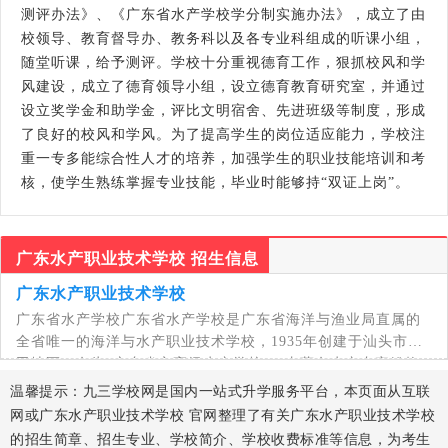
测评办法》、《广东省水产学校学分制实施办法》，成立了由
校领导、教育督导办、教务科以及各专业科组成的听课小组，
随堂听课，给予测评。学校十分重视德育工作，狠抓校风和学
风建设，成立了德育领导小组，设立德育教育研究室，并通过
设立奖学金和助学金，评比文明宿舍、先进班级等制度，形成
了良好的校风和学风。为了提高学生的岗位适应能力，学校注
重一专多能综合性人才的培养，加强学生的职业技能培训和考
核，使学生熟练掌握专业技能，毕业时能够持“双证上岗”。
广东水产职业技术学校 招生信息
广东水产职业技术学校
广东省水产学校广东省水产学校是广东省海洋与渔业局直属的
全省唯一的海洋与水产职业技术学校，1935年创建于汕头市蜈
田地区，名为“广东省立高级水产学校”，由著名水产专家姚焕
洲先生担任校长。广东省水产学校分别在海丰县、汕尾市区、
温馨提示：九三学校网是国内一站式升学服务平台，本页面从互联
江门市、海珠
网或广东水产职业技术学校 官网整理了有关广东水产职业技术学校
的招生简章、招生专业、学校简介、学校收费标准等信息，为考生