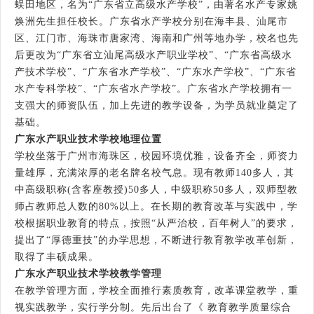
蜈田地区，名为“广东省立高级水产学校”，由著名水产专家姚
焕洲先生担任校长。广东省水产学校分别在海丰县、汕尾市
区、江门市、海珠市唐家湾、海南和广州等地办学，校名也先
后更改为“广东省立汕尾高级水产职业学校”、“广东省高级水
产技术学校”、“广东省水产学校”、“广东水产学校”、“广东省
水产专科学校”、“广东省水产学校”。广东省水产学校拥有一
支强大的师资队伍，加上先进的教学设备，为学员就业奠定了
基础。
广东水产职业技术学校地理位置
学校坐落于广州市海珠区，校园环境优雅，设备齐全，师资力
量雄厚，充满浓厚的老名牌名校气息。现有教师140多人，其
中高级职称(含客座教授)50多人，中级职称50多人，双师型教
师占教师总人数的80%以上。在长期的教育改革与实践中，学
校根据职业教育的特点，按照“从严治校，百年树人”的要求，
提出了“厚德重技”的办学思想，不断进行教育教学改革创新，
取得了丰硕成果。
广东水产职业技术学校教学管理
在教学管理方面，学校全面推行素质教育，改革课堂教学，重
视实践教学，实行学分制。先后出台了《 教育教学质量综合