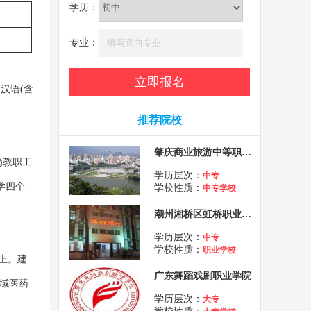
学历：
专业：
汉语(含
推荐院校
肇庆商业旅游中等职业学校
岗教职工
学历层次：
中专
学四个
学校性质：
中专学校
潮州湘桥区虹桥职业中学
学历层次：
中专
学校性质：
职业学校
以上。建
广东舞蹈戏剧职业学院
区域医药
学历层次：
大专