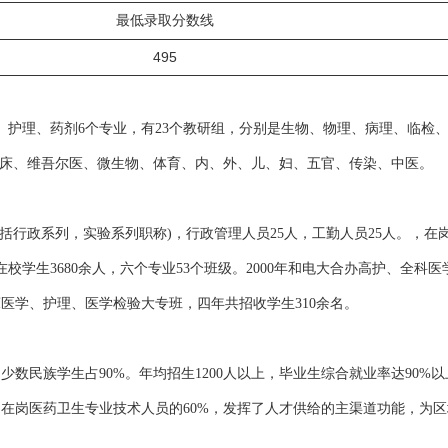
最低录取分数线
495
护理、药剂6个专业，有23个教研组，分别是生物、物理、病理、临检、
临床、维吾尔医、微生物、体育、内、外、儿、妇、五官、传染、中医。
(包括行政系列，实验系列职称)，行政管理人员25人，工勤人员25人。，在
在校学生3680余人，六个专业53个班级。2000年和电大合办高护、全科医
临床医学、护理、医学检验大专班，四年共招收学生310余名。
少数民族学生占90%。年均招生1200人以上，毕业生综合就业率达90%
地州在岗医药卫生专业技术人员的60%，发挥了人才供给的主渠道功能，为