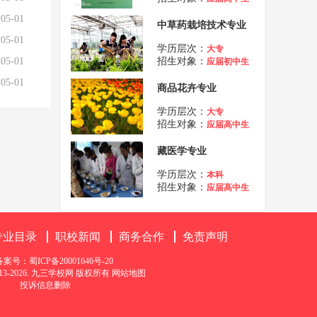
05-01
中草药栽培技术专业
05-01
学历层次：
大专
05-01
招生对象：
应届初中生
05-01
商品花卉专业
学历层次：
大专
招生对象：
应届高中生
藏医学专业
学历层次：
本科
招生对象：
应届高中生
专业目录
职校新闻
商务合作
免责声明
备案号：
蜀ICP备20001646号-20
© 2013-2026. 九三学校网 版权所有
网站地图
投诉信息删除