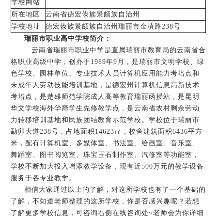
学校网站
所在地区
云南省德宏傣族景颇族自治州
学校地址
德宏傣族景颇族自治州瑞丽市金滇路238号
瑞丽市职业高中学校简介：
云南省瑞丽市职业中学是直属瑞丽市教育局的云南省合
格职业高级中学，创办于1989年9月，是瑞丽市文明学校、绿
色学校、园林单位、专业技术人员计算机应用能力考培点和
未成年人劳动技能培训基地，是德宏州计算机信息高新技术
考培点，是楚雄师范学院成人高等教育瑞丽函授站，是昆明
华文学校海外华裔学生先修教学点，是云南省农村剩余劳动
力转移培训基地和民族团结教育示范学校。学校位于瑞丽市
勐卯大道238号，占地面积14623㎡，校舍建筑面积6436平方
米，配有计算机室、多媒体室、书法室、绘画室、音乐室、
舞蹈室、图书阅览室、珠宝玉石制作室、汽修室等功能室，
学校不断加大投入增添教学设备，现有近500万元的教学设备
服务于各专业教学。
相信大家通过以上的了解，对这所学校也有了一个基础的
了解，不知道老师整理的这所学校，你是否感兴趣呢？若想
了解更多学校信息，可咨询右侧在线咨询处~老师会为你详细