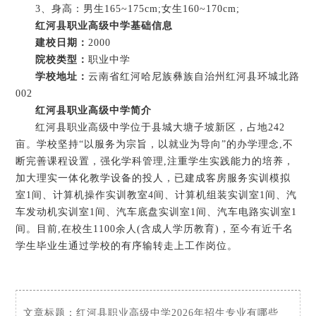
3、身高：男生165~175cm;女生160~170cm;
红河县职业高级中学基础信息
建校日期：
2000
院校类型：
职业中学
学校地址：
云南省红河哈尼族彝族自治州红河县环城北路
002
红河县职业高级中学简介
红河县职业高级中学位于县城大塘子坡新区，占地242
亩。学校坚持“以服务为宗旨，以就业为导向”的办学理念,不
断完善课程设置，强化学科管理,注重学生实践能力的培养，
加大理实一体化教学设备的投人，已建成客房服务实训模拟
室1间、计算机操作实训教室4间、计算机组装实训室1间、汽
车发动机实训室1间、汽车底盘实训室1间、汽车电路实训室1
间。目前,在校生1100余人(含成人学历教育)，至今有近千名
学生毕业生通过学校的有序输转走上工作岗位。
文章标题：
红河县职业高级中学2026年招生专业有哪些